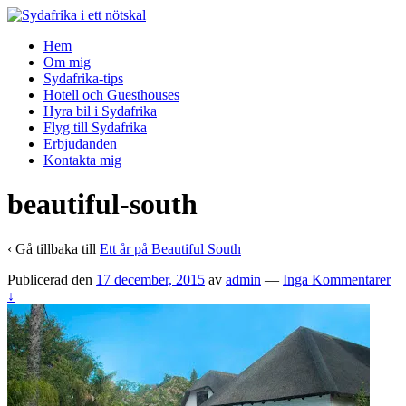
↓
Skip
Hem
to
Om mig
Main
Sydafrika-tips
Content
Hotell och Guesthouses
Hyra bil i Sydafrika
Flyg till Sydafrika
Erbjudanden
Kontakta mig
beautiful-south
‹ Gå tillbaka till
Ett år på Beautiful South
Publicerad den
17 december, 2015
av
admin
—
Inga Kommentarer
↓