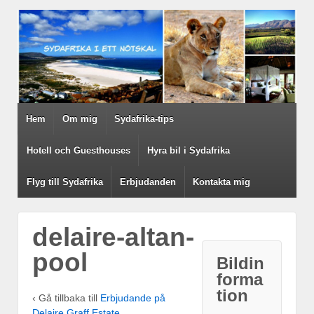
Hem
Om mig
Sydafrika-tips
Hotell och Guesthouses
Hyra bil i Sydafrika
Flyg till Sydafrika
Erbjudanden
Kontakta mig
delaire-altan-
pool
Bildin
forma
tion
‹ Gå tillbaka till
Erbjudande på
Delaire Graff Estate