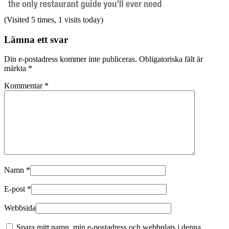
(Visited 5 times, 1 visits today)
Lämna ett svar
Din e-postadress kommer inte publiceras.
Obligatoriska fält är
märkta
*
Kommentar
*
Namn
*
E-post
*
Webbsida
Spara mitt namn, min e-postadress och webbplats i denna