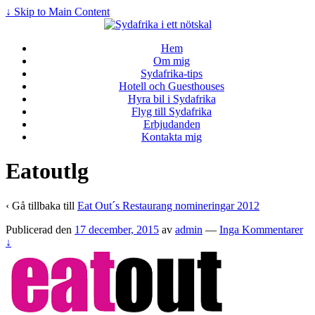
↓ Skip to Main Content
Hem
Om mig
Sydafrika-tips
Hotell och Guesthouses
Hyra bil i Sydafrika
Flyg till Sydafrika
Erbjudanden
Kontakta mig
Eatoutlg
‹ Gå tillbaka till
Eat Out´s Restaurang nomineringar 2012
Publicerad den
17 december, 2015
av
admin
—
Inga Kommentarer
↓