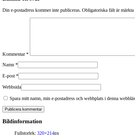
Din e-postadress kommer inte publiceras.
Obligatoriska fält är märkta
Kommentar
*
Namn
*
E-post
*
Webbsida
Spara mitt namn, min e-postadress och webbplats i denna webbläsa
Bildinformation
Fullstorlek:
320×214
px