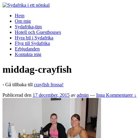
↓
Skip
Hem
to
Om mig
Main
Sydafrika-tips
Content
Hotell och Guesthouses
Hyra bil i Sydafrika
Flyg till Sydafrika
Erbjudanden
Kontakta mig
middag-crayfish
‹ Gå tillbaka till
crayfish frossa!
Publicerad den
17 december, 2015
av
admin
—
Inga Kommentarer ↓