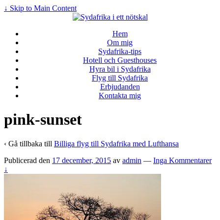
↓ Skip to Main Content
Hem
Om mig
Sydafrika-tips
Hotell och Guesthouses
Hyra bil i Sydafrika
Flyg till Sydafrika
Erbjudanden
Kontakta mig
pink-sunset
‹ Gå tillbaka till
Billiga flyg till Sydafrika med Lufthansa
Publicerad den
17 december, 2015
av
admin
—
Inga Kommentarer
↓