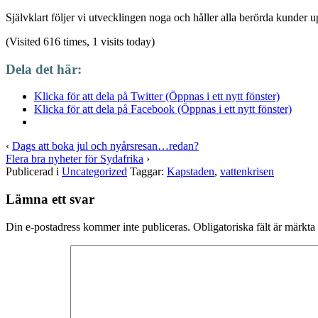
Självklart följer vi utvecklingen noga och håller alla berörda kunder 
(Visited 616 times, 1 visits today)
Dela det här:
Klicka för att dela på Twitter (Öppnas i ett nytt fönster)
Klicka för att dela på Facebook (Öppnas i ett nytt fönster)
‹
Dags att boka jul och nyårsresan…redan?
Flera bra nyheter för Sydafrika
›
Publicerad i
Uncategorized
Taggar:
Kapstaden
,
vattenkrisen
Lämna ett svar
Din e-postadress kommer inte publiceras.
Obligatoriska fält är märkta