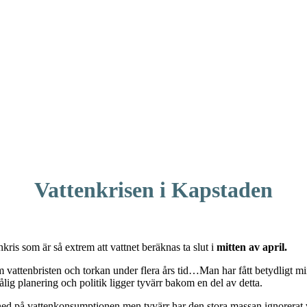
Vattenkrisen i Kapstaden
ris som är så extrem att vattnet beräknas ta slut i
mitten av april.
m vattenbristen och torkan under flera års tid…Man har fått betydligt 
lig planering och politik ligger tyvärr bakom en del av detta.
a ned på vattenkonsumptionen men tyvärr har den stora massan ignorerat