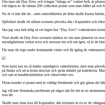
Om man når Day Zero, och tvingas “stänga av” vattnet helt, är planen 
vid någon av de nästan 200 collection points som man håller på och f
Nu är vi inte där än…men sannolikheten att detta skulle kunna hända,
Självklart skulle ett sådant scenario påverka alla i Kapstaden och eft
Ska jag vara helt ärlig så vet ingen hur “Day Zero”/ vattenkrisen kom
Visst skulle ett Day Zero scenario märkas av om man planerar en resa
myndigheterna verkat sova och snoozat om och om igen, så är de kla
Får man ok regn under kommande vinter och får igång de vattenanordn
Som turist just nu så märks naturligtvis vattenbristen, men man påverk
på flaska och att ta korta duschar och spola mindre på toaletterna. Ma
och satt ut handdesinfektion och våtservetter osv.
Flesta kunder vi pratat med är väldigt förstående och gör gärna det lilla 
Jag vill inte förminska problemet på något sätt för det är en skrämman
resa dit.
Skulle man sluta resa till Kapstaden, där turismen är en av de viktigast