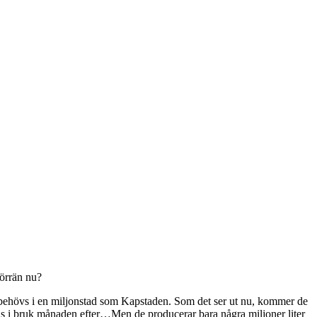
förrän nu?
om behövs i en miljonstad som Kapstaden. Som det ser ut nu, kommer de
is i bruk månaden efter…Men de producerar bara några miljoner liter