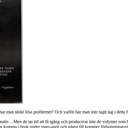
r man tänkt lösa problemet? Och varför har man inte tagit tag i detta 
lternativ…Men de tar tid att få igång och producerar inte de volymer s
ein komma i bruk under mars-april och några till kommer förhoppningsv