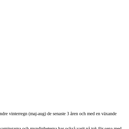
mindre vinterregn (maj-aug) de senaste 3 åren och med en växande
 varningarna och myndigheterna har också varit på tok för sena med