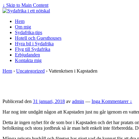
↓ Skip to Main Content
Hem
Om mig
Sydafrika-tips
Hotell och Guesthouses
Hyra bil i Sydafrika
Flyg till Sydafrika
Erbjudanden
Kontakta mig
Hem
›
Uncategorized
›
Vattenkrisen i Kapstaden
Publicerad den
31 januari, 2018
av
admin
—
Inga Kommentarer ↓
Har nog inte undgått någon att Kapstaden just nu går igenom en vattenk
Detta är ingen nyhet för de som bor i Kapstaden och det har pratats o
befolkning och stora jordbruk så är man helt enkelt inte förberedda. Då
Många privata hushåll och företag har gjort vad de kunnat för att dr