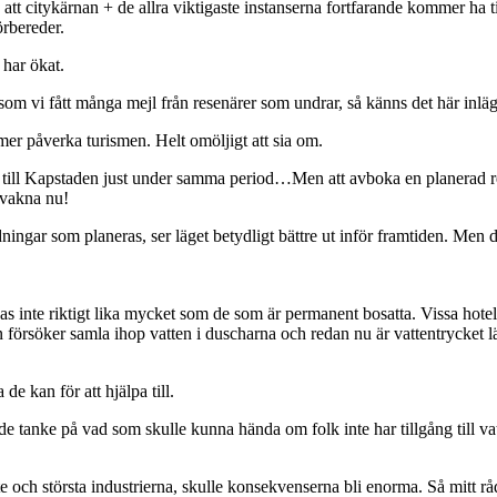
att citykärnan + de allra viktigaste instanserna fortfarande kommer ha 
örbereder.
 har ökat.
ersom vi fått många mejl från resenärer som undrar, så känns det här inlä
mer påverka turismen. Helt omöljigt att sia om.
 till Kapstaden just under samma period…Men att avboka en planerad re
rvakna nu!
ingar som planeras, ser läget betydligt bättre ut inför framtiden. Men
as inte riktigt lika mycket som de som är permanent bosatta. Vissa hotel
n försöker samla ihop vatten i duscharna och redan nu är vattentrycket lä
de kan för att hjälpa till.
de tanke på vad som skulle kunna hända om folk inte har tillgång till vat
e och största industrierna, skulle konsekvenserna bli enorma. Så mitt råd j