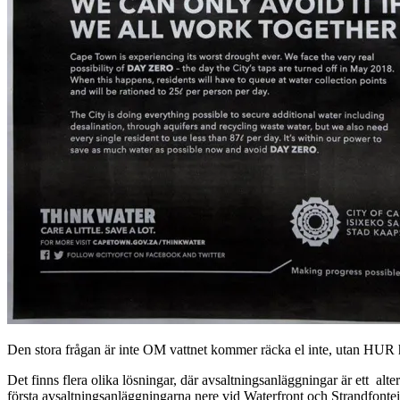
Den stora frågan är inte OM vattnet kommer räcka el inte, utan HUR ha
Det finns flera olika lösningar, där avsaltningsanläggningar är ett a
första avsaltningsanläggningarna nere vid Waterfront och Strandfont