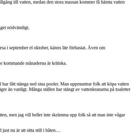
tillgång till vatten, medan den stora massan kommer få hämta vatten
gget nödvändigt.
sa i september el oktober, känns lite förhastat. Även om
 de kommande månaderna är kritiska.
l har fått stänga ned sina pooler. Man uppmuntrar folk att köpa vatten
gre än vanligt. Många ställen har stängt av vattenkranarna på toaletter
ten, men jag vill heller inte skrämma upp folk så att man inte vågar
ust nu är att sitta still i båten…