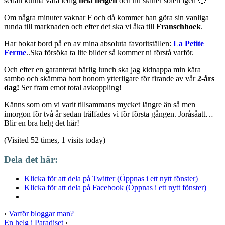
sedan kunna vara ledig
hela helgen
och nu skiner solen igen 🙂
Om några minuter vaknar F och då kommer han göra sin vanliga
runda till marknaden och efter det ska vi åka till
Franschhoek
.
Har bokat bord på en av mina absoluta favoritställen:
La Petite
Ferme
..Ska försöka ta lite bilder så kommer ni förstå varför.
Och efter en garanterat härlig lunch ska jag kidnappa min kära
sambo och skämma bort honom ytterligare för firande av vår
2-års
dag!
Ser fram emot total avkoppling!
Känns som om vi varit tillsammans mycket längre än så men
imorgon för två år sedan träffades vi för första gången. Joråsåatt…
Blir en bra helg det här!
(Visited 52 times, 1 visits today)
Dela det här:
Klicka för att dela på Twitter (Öppnas i ett nytt fönster)
Klicka för att dela på Facebook (Öppnas i ett nytt fönster)
‹
Varför bloggar man?
En helg i Paradiset
›