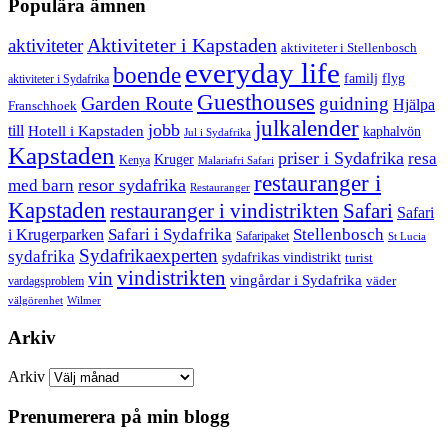
Populära ämnen
aktiviteter
Aktiviteter i Kapstaden
aktiviteter i Stellenbosch
everyday life
boende
familj
flyg
aktiviteter i Sydafrika
Guesthouses
Garden Route
guidning
Hjälpa
Franschhoek
julkalender
jobb
till
Hotell i Kapstaden
kaphalvön
Jul i Sydafrika
Kapstaden
priser i Sydafrika
resa
Kruger
Kenya
Malariafri Safari
restauranger i
resor sydafrika
med barn
Restauranger
Kapstaden
restauranger i vindistrikten
Safari
Safari
Safari i Sydafrika
Stellenbosch
i Krugerparken
Safaripaket
St Lucia
Sydafrikaexperten
sydafrika
sydafrikas vindistrikt
turist
vindistrikten
vin
vingårdar i Sydafrika
väder
vardagsproblem
välgörenhet
Wilmer
Arkiv
Arkiv
Prenumerera på min blogg