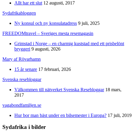
Allt har ett slut
12 augusti, 2017
Sydafrikabloggen
Ny konsul och ny konsulatadress
9 juli, 2025
FREEDOMtravel – Sveriges mesta resemagasin
Grimstad i Norge – en charmig kuststad med ett prisbelönt
bryggeri
9 augusti, 2026
Mary af Rövarhamn
15 år senare
17 februari, 2026
Svenska resebloggar
Välkommen till nätverket Svenska Resebloggar
18 mars,
2017
vagabondfamiljen.se
Hur bor man bäst under en bilsemester i Europa?
17 juli, 2019
Sydafrika i bilder