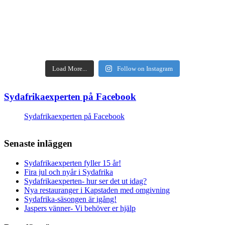
Load More...
Follow on Instagram
Sydafrikaexperten på Facebook
Sydafrikaexperten på Facebook
Senaste inläggen
Sydafrikaexperten fyller 15 år!
Fira jul och nyår i Sydafrika
Sydafrikaexperten- hur ser det ut idag?
Nya restauranger i Kapstaden med omgivning
Sydafrika-säsongen är igång!
Jaspers vänner- Vi behöver er hjälp