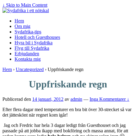
↓ Skip to Main Content
Hem
Om mig
Sydafrika-tips
Hotell och Guesthouses
Hyra bil i Sydafrika
Flyg till Sydafrika
Erbjudanden
Kontakta mig
Hem
›
Uncategorized
›
Uppfriskande regn
Uppfriskande regn
Publicerad den
14 januari, 2012
av
admin
—
Inga Kommentarer ↓
Efter flera dagar med temperaturer en bra bit över 30-strecket så var
det jätteskönt när regnet kom igår!
Jag och Fredric har hela 3 dagar ledigt från Guesthouset och jag
passade på att jobba ikapp med bokföring och massa annat, för att