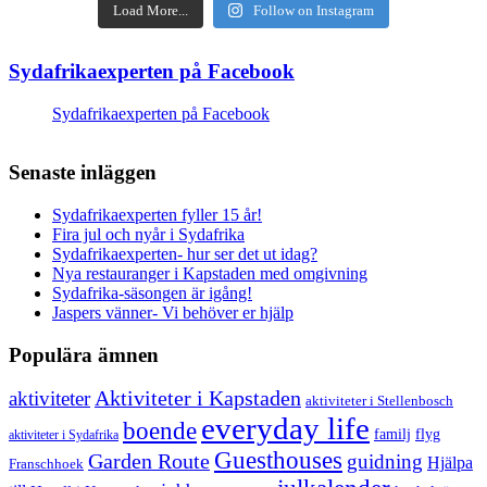
Load More...
Follow on Instagram
Sydafrikaexperten på Facebook
Sydafrikaexperten på Facebook
Senaste inläggen
Sydafrikaexperten fyller 15 år!
Fira jul och nyår i Sydafrika
Sydafrikaexperten- hur ser det ut idag?
Nya restauranger i Kapstaden med omgivning
Sydafrika-säsongen är igång!
Jaspers vänner- Vi behöver er hjälp
Populära ämnen
aktiviteter
Aktiviteter i Kapstaden
aktiviteter i Stellenbosch
everyday life
boende
familj
flyg
aktiviteter i Sydafrika
Guesthouses
Garden Route
guidning
Hjälpa
Franschhoek