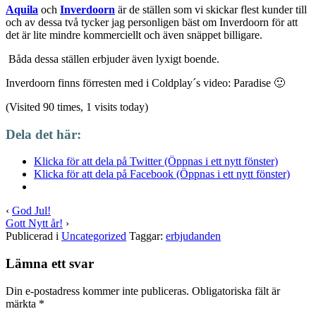
Aquila
och
Inverdoorn
är de ställen som vi skickar flest kunder till
och av dessa två tycker jag personligen bäst om Inverdoorn för att
det är lite mindre kommerciellt och även snäppet billigare.
Båda dessa ställen erbjuder även lyxigt boende.
Inverdoorn finns förresten med i Coldplay´s video: Paradise 🙂
(Visited 90 times, 1 visits today)
Dela det här:
Klicka för att dela på Twitter (Öppnas i ett nytt fönster)
Klicka för att dela på Facebook (Öppnas i ett nytt fönster)
‹
God Jul!
Gott Nytt år!
›
Publicerad i
Uncategorized
Taggar:
erbjudanden
Lämna ett svar
Din e-postadress kommer inte publiceras.
Obligatoriska fält är
märkta
*