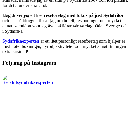
Kanada, hamnade jag av en slump i Sydafrika 2007 och föll pladask
för detta underbara land.
Idag driver jag ett litet
reseföretag med fokus på just Sydafrika
och här på bloggen tipsar jag om hotell, restauranger och mycket
annat, samtidigt som jag även skildrar vår vardag både i Sverige och
i Sydafrika.
Sydafrikaexperten
är ett litet personligt reseföretag som hjälper er
med hotellbokningar, hyrbil, aktiviteter och mycket annat- till ingen
extra kostnad!
Följ mig på Instagram
sydafrikaexperten