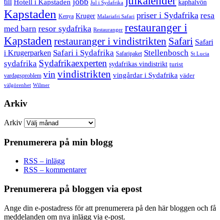
julkalender
jobb
till
Hotell i Kapstaden
kaphalvön
Jul i Sydafrika
Kapstaden
priser i Sydafrika
resa
Kruger
Kenya
Malariafri Safari
restauranger i
resor sydafrika
med barn
Restauranger
Kapstaden
restauranger i vindistrikten
Safari
Safari
Safari i Sydafrika
Stellenbosch
i Krugerparken
Safaripaket
St Lucia
Sydafrikaexperten
sydafrika
sydafrikas vindistrikt
turist
vindistrikten
vin
vingårdar i Sydafrika
väder
vardagsproblem
välgörenhet
Wilmer
Arkiv
Arkiv
Prenumerera på min blogg
RSS – inlägg
RSS – kommentarer
Prenumerera på bloggen via epost
Ange din e-postadress för att prenumerera på den här bloggen och få
meddelanden om nya inlägg via e-post.