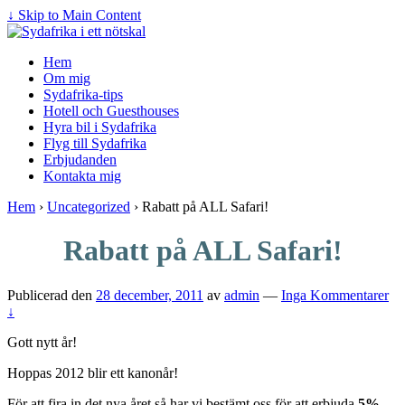
↓ Skip to Main Content
Hem
Om mig
Sydafrika-tips
Hotell och Guesthouses
Hyra bil i Sydafrika
Flyg till Sydafrika
Erbjudanden
Kontakta mig
Hem
›
Uncategorized
›
Rabatt på ALL Safari!
Rabatt på ALL Safari!
Publicerad den
28 december, 2011
av
admin
—
Inga Kommentarer
↓
Gott nytt år!
Hoppas 2012 blir ett kanonår!
För att fira in det nya året så har vi bestämt oss för att erbjuda
5%