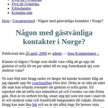
Flyg till Sydafrika
Erbjudanden
Kontakta mig
Hem
›
Uncategorized
›
Någon med gästvänliga kontakter i Norge?
Någon med gästvänliga
kontakter i Norge?
Publicerad den
20 april, 2009
av
admin
—
Inga Kommentarer ↓
Känner ni någon i Norge som skulle vara villig att ge upp sitt
gästrum el soffa för ett par nätter till en ung Amerikansk tjej som
studerar valar?
Ni som följt min blogg under en längre tid kanske kommer ihåg att
jag signade upp för
couchsurfing
förra året. Detta är en sida på nätet
där man kan erbjuda resenärer sitt gästrum el soffa gratis. Ett
superkul sätt att träffa nya människor på och Gemina var min första
gäst. Hon är en oerhört trevlig, smart ung tjej som rest runt i snart ett
år och studerat valar och framförallt bakgrunden till valjakt. Hennes
blogg kan man läsa
här
och nu är det alltså dags för hennes sista