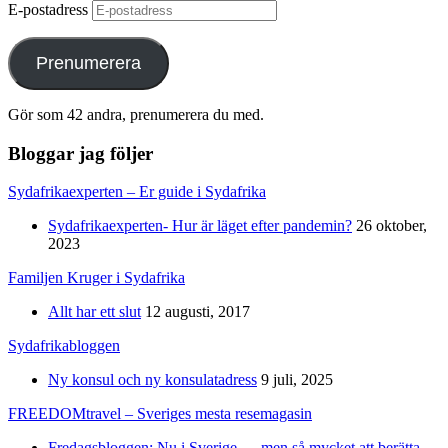
E-postadress
Prenumerera
Gör som 42 andra, prenumerera du med.
Bloggar jag följer
Sydafrikaexperten – Er guide i Sydafrika
Sydafrikaexperten- Hur är läget efter pandemin?
26 oktober,
2023
Familjen Kruger i Sydafrika
Allt har ett slut
12 augusti, 2017
Sydafrikabloggen
Ny konsul och ny konsulatadress
9 juli, 2025
FREEDOMtravel – Sveriges mesta resemagasin
Fredagsbloggen: Nu i Sverige … men så mycket att berätta