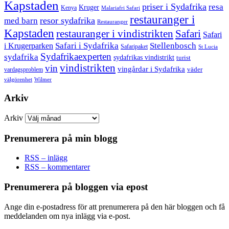
Kapstaden
priser i Sydafrika
resa
Kruger
Kenya
Malariafri Safari
restauranger i
resor sydafrika
med barn
Restauranger
Kapstaden
restauranger i vindistrikten
Safari
Safari
Safari i Sydafrika
Stellenbosch
i Krugerparken
Safaripaket
St Lucia
Sydafrikaexperten
sydafrika
sydafrikas vindistrikt
turist
vindistrikten
vin
vingårdar i Sydafrika
väder
vardagsproblem
välgörenhet
Wilmer
Arkiv
Arkiv
Prenumerera på min blogg
RSS – inlägg
RSS – kommentarer
Prenumerera på bloggen via epost
Ange din e-postadress för att prenumerera på den här bloggen och få
meddelanden om nya inlägg via e-post.