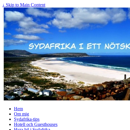
↓ Skip to Main Content
Hem
Om mig
Sydafrika-tips
Hotell och Guesthouses
Hyra bil i Sydafrika