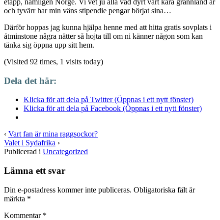
etapp, nämligen Norge. Vi vet ju alla vad dyrt vårt kära grannland är
och tyvärr har min väns stipendie pengar börjat sina…
Därför hoppas jag kunna hjälpa henne med att hitta gratis sovplats i
åtminstone några nätter så hojta till om ni känner någon som kan
tänka sig öppna upp sitt hem.
(Visited 92 times, 1 visits today)
Dela det här:
Klicka för att dela på Twitter (Öppnas i ett nytt fönster)
Klicka för att dela på Facebook (Öppnas i ett nytt fönster)
‹
Vart fan är mina raggsockor?
Valet i Sydafrika
›
Publicerad i
Uncategorized
Lämna ett svar
Din e-postadress kommer inte publiceras.
Obligatoriska fält är
märkta
*
Kommentar
*