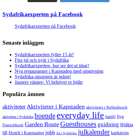
Sydafrikaexperten på Facebook
Sydafrikaexperten på Facebook
Senaste inläggen
Sydafrikaexperten fyller 15 år!
Fira jul och nyår i Sydafrika
Sydafrikaexperten- hur ser det ut idag?
Nya restauranger i Kapstaden med omgivning
Sydafrika-säsongen är igång!
Jaspers vänner- Vi behöver er hjälp
Populära ämnen
aktiviteter
Aktiviteter i Kapstaden
aktiviteter i Stellenbosch
everyday life
boende
familj
flyg
aktiviteter i Sydafrika
Guesthouses
Garden Route
guidning
Hjälpa
Franschhoek
julkalender
jobb
till
Hotell i Kapstaden
kaphalvön
Jul i Sydafrika