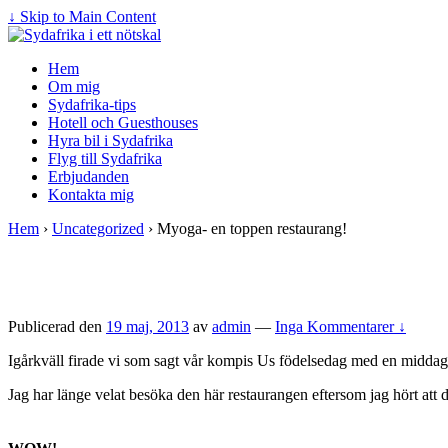
↓ Skip to Main Content
Hem
Om mig
Sydafrika-tips
Hotell och Guesthouses
Hyra bil i Sydafrika
Flyg till Sydafrika
Erbjudanden
Kontakta mig
Hem
›
Uncategorized
›
Myoga- en toppen restaurang!
Publicerad den
19 maj, 2013
av
admin
—
Inga Kommentarer ↓
Igårkväll firade vi som sagt vår kompis Us födelsedag med en midda
Jag har länge velat besöka den här restaurangen eftersom jag hört att