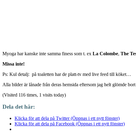
Myoga har kanske inte samma finess som t. ex
La Colombe
,
The Tes
Missa inte!
Ps: Kul detalj: på toaletten har de platt-tv med live feed till köket…
Alla bilder är lånade från deras hemsida eftersom jag helt glömde bort
(Visited 116 times, 1 visits today)
Dela det här:
Klicka för att dela på Twitter (Öppnas i ett nytt fönster)
Klicka för att dela på Facebook (Öppnas i ett nytt fönster)