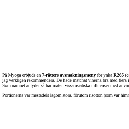
På Myoga erbjuds en
7-rätters avsmakningsmeny
för ynka
R265
(c
jag verkligen rekommendera. De hade matchat vinerna bra med flera i
Som namnet antyder så har maten vissa asiatiska influenser med använ
Portionerna var mestadels lagom stora, förutom risotton (som var himm