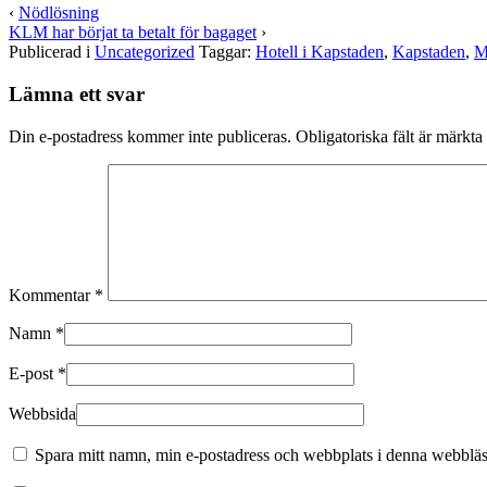
‹
Nödlösning
KLM har börjat ta betalt för bagaget
›
Publicerad i
Uncategorized
Taggar:
Hotell i Kapstaden
,
Kapstaden
,
M
Lämna ett svar
Din e-postadress kommer inte publiceras.
Obligatoriska fält är märkta
Kommentar
*
Namn
*
E-post
*
Webbsida
Spara mitt namn, min e-postadress och webbplats i denna webbläsa