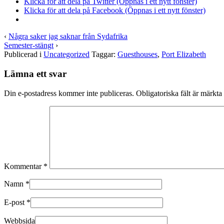
Klicka för att dela på Twitter (Öppnas i ett nytt fönster)
Klicka för att dela på Facebook (Öppnas i ett nytt fönster)
‹
Några saker jag saknar från Sydafrika
Semester-stängt
›
Publicerad i
Uncategorized
Taggar:
Guesthouses
,
Port Elizabeth
Lämna ett svar
Din e-postadress kommer inte publiceras.
Obligatoriska fält är märkta
Kommentar
*
Namn
*
E-post
*
Webbsida