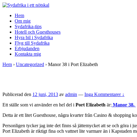
↓
Skip
Hem
to
Om mig
Main
Sydafrika-tips
Content
Hotell och Guesthouses
Hyra bil i Sydafrika
Flyg till Sydafrika
Erbjudanden
Kontakta mig
Hem
›
Uncategorized
›
Manor 38 i Port Elizabeth
Publicerad den
12 juni, 2013
av
admin
—
Inga Kommentarer ↓
Ett ställe som vi använder en hel del i
Port Elizabeth
är:
Manor 38.
Detta är ett litet Guesthouse, några kvarter från Casino & shopping ko
Personligen tycker jag inte det finns så jättemycket att se och göra i j
Port Elizabeth är riktigt fina och vattnet lite varmare än i Kapstaden