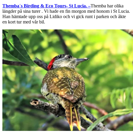
Themba´s Birding & Eco Tours- St Lucia. –
Themba har olika
längder på sina turer . Vi hade en fin morgon med honom i St Lucia.
Han hämtade upp oss på Lidiko och vi gick runt i parken och åkte
en kort tur med vår bil.