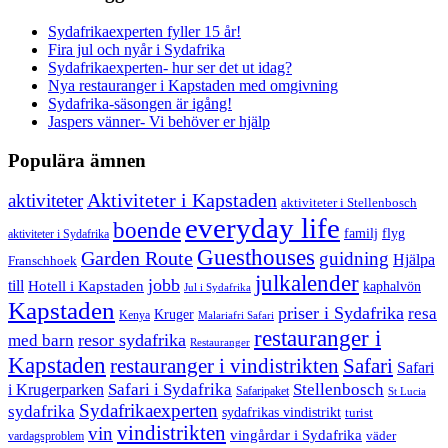
Sydafrikaexperten fyller 15 år!
Fira jul och nyår i Sydafrika
Sydafrikaexperten- hur ser det ut idag?
Nya restauranger i Kapstaden med omgivning
Sydafrika-säsongen är igång!
Jaspers vänner- Vi behöver er hjälp
Populära ämnen
aktiviteter
Aktiviteter i Kapstaden
aktiviteter i Stellenbosch
everyday life
boende
familj
flyg
aktiviteter i Sydafrika
Guesthouses
Garden Route
guidning
Hjälpa
Franschhoek
julkalender
jobb
till
Hotell i Kapstaden
kaphalvön
Jul i Sydafrika
Kapstaden
priser i Sydafrika
resa
Kruger
Kenya
Malariafri Safari
restauranger i
resor sydafrika
med barn
Restauranger
Kapstaden
restauranger i vindistrikten
Safari
Safari
Safari i Sydafrika
Stellenbosch
i Krugerparken
Safaripaket
St Lucia
Sydafrikaexperten
sydafrika
sydafrikas vindistrikt
turist
vindistrikten
vin
vingårdar i Sydafrika
väder
vardagsproblem