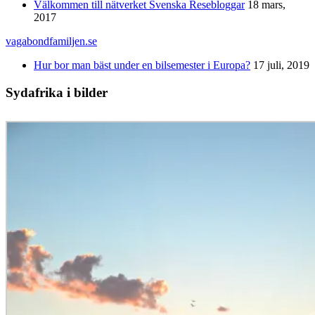
Välkommen till nätverket Svenska Resebloggar
18 mars,
2017
vagabondfamiljen.se
Hur bor man bäst under en bilsemester i Europa?
17 juli, 2019
Sydafrika i bilder