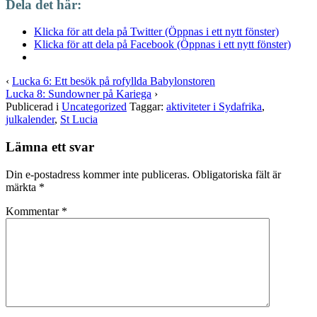
Dela det här:
Klicka för att dela på Twitter (Öppnas i ett nytt fönster)
Klicka för att dela på Facebook (Öppnas i ett nytt fönster)
‹
Lucka 6: Ett besök på rofyllda Babylonstoren
Lucka 8: Sundowner på Kariega
›
Publicerad i
Uncategorized
Taggar:
aktiviteter i Sydafrika
,
julkalender
,
St Lucia
Lämna ett svar
Din e-postadress kommer inte publiceras.
Obligatoriska fält är
märkta
*
Kommentar
*