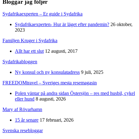
Bloggar jag följer
Sydafrikaexperten – Er guide i Sydafrika
Sydafrikaexperten- Hur är läget efter pandemin?
26 oktober,
2023
Familjen Kruger i Sydafrika
Allt har ett slut
12 augusti, 2017
Sydafrikabloggen
Ny konsul och ny konsulatadress
9 juli, 2025
FREEDOMtravel – Sveriges mesta resemagasin
Polen väntar på andra sidan Östersjön – res med husbil, cykel
eller hund
8 augusti, 2026
Mary af Rövarhamn
15 år senare
17 februari, 2026
Svenska resebloggar