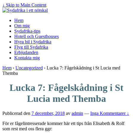
↓ Skip to Main Content
Hem
Om mig
Sydafrika-tips
Hotell och Guesthouses
Hyra bil i Sydafrika
Flyg till Sydafrika
Erbjudanden
Kontakta mig
Hem
›
Uncategorized
›
Lucka 7: Fågelskådning i St Lucia med
Themba
Lucka 7: Fågelskådning i St
Lucia med Themba
Publicerad den
7 december, 2018
av
admin
—
Inga Kommentarer ↓
För er fågelintresserade kommer här ett tips från Elisabeth & Rolf
som rest med oss flera ggr: