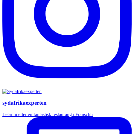
sydafrikaexperten
Letar ni efter en fantastisk restaurang i Franschh