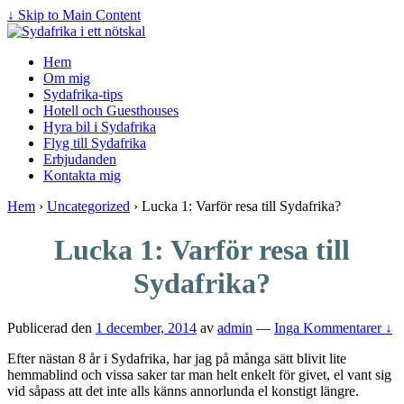
↓ Skip to Main Content
Hem
Om mig
Sydafrika-tips
Hotell och Guesthouses
Hyra bil i Sydafrika
Flyg till Sydafrika
Erbjudanden
Kontakta mig
Hem
›
Uncategorized
›
Lucka 1: Varför resa till Sydafrika?
Lucka 1: Varför resa till
Sydafrika?
Publicerad den
1 december, 2014
av
admin
—
Inga Kommentarer ↓
Efter nästan 8 år i Sydafrika, har jag på många sätt blivit lite
hemmablind och vissa saker tar man helt enkelt för givet, el vant sig
vid såpass att det inte alls känns annorlunda el konstigt längre.