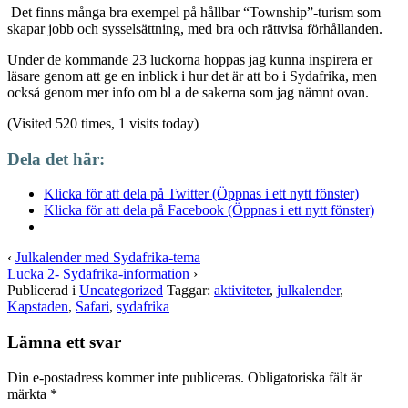
Det finns många bra exempel på hållbar “Township”-turism som
skapar jobb och sysselsättning, med bra och rättvisa förhållanden.
Under de kommande 23 luckorna hoppas jag kunna inspirera er
läsare genom att ge en inblick i hur det är att bo i Sydafrika, men
också genom mer info om bl a de sakerna som jag nämnt ovan.
(Visited 520 times, 1 visits today)
Dela det här:
Klicka för att dela på Twitter (Öppnas i ett nytt fönster)
Klicka för att dela på Facebook (Öppnas i ett nytt fönster)
‹
Julkalender med Sydafrika-tema
Lucka 2- Sydafrika-information
›
Publicerad i
Uncategorized
Taggar:
aktiviteter
,
julkalender
,
Kapstaden
,
Safari
,
sydafrika
Lämna ett svar
Din e-postadress kommer inte publiceras.
Obligatoriska fält är
märkta
*