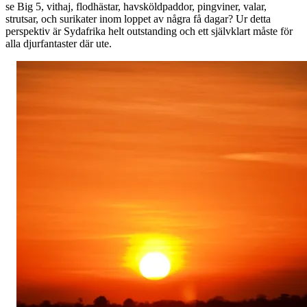
se Big 5, vithaj, flodhästar, havsköldpaddor, pingviner, valar,
strutsar, och surikater inom loppet av några få dagar? Ur detta
perspektiv är Sydafrika helt outstanding och ett självklart måste för
alla djurfantaster där ute.