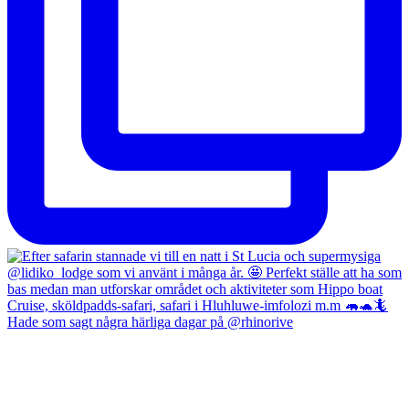
Hade som sagt några härliga dagar på @rhinorive