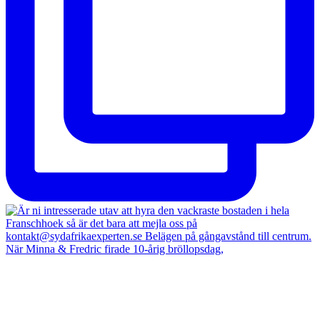
När Minna & Fredric firade 10-årig bröllopsdag,