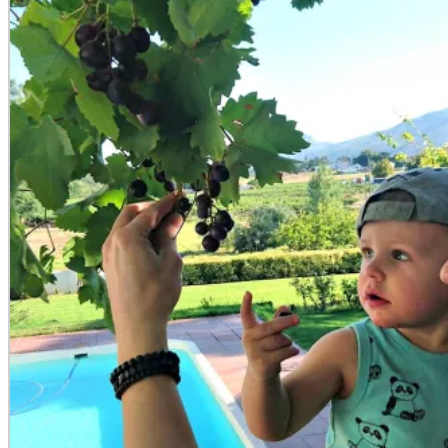
Kapstaden
priser i Sydafrika
resa
Kruger
Kenya
Malariafri Safari
restauranger i
resor sydafrika
med barn
Restauranger
Kapstaden
restauranger i vindistrikten
Safari
Safari
Safari i Sydafrika
Stellenbosch
i Krugerparken
Safaripaket
St Lucia
Sydafrikaexperten
sydafrika
sydafrikas vindistrikt
turist
vindistrikten
vin
vingårdar i Sydafrika
väder
vardagsproblem
välgörenhet
Wilmer
Arkiv
Arkiv
Prenumerera på min blogg
RSS – inlägg
RSS – kommentarer
Prenumerera på bloggen via epost
Ange din e-postadress för att prenumerera på den här bloggen och få
meddelanden om nya inlägg via e-post.