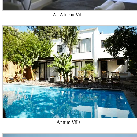
Tillbaka i Sarajevo – Tant Anna kommer nästan hem
5
augusti, 2026
Mary af Rövarhamn
15 år senare
17 februari, 2026
Svenska resebloggar
Välkommen till nätverket Svenska Resebloggar
18 mars,
2017
vagabondfamiljen.se
Hur bor man bäst under en bilsemester i Europa?
17 juli, 2019
Sydafrika i bilder