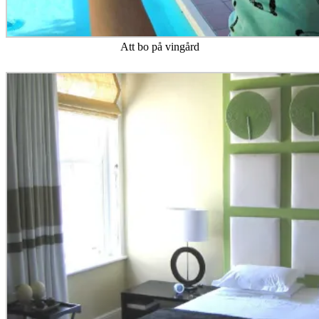
E-postadress
Prenumerera
Gör som 42 andra, prenumerera du med.
Bloggar jag följer
Sydafrikaexperten – Er guide i Sydafrika
Sydafrikaexperten- Hur är läget efter pandemin?
26 oktober,
2023
Familjen Kruger i Sydafrika
Allt har ett slut
12 augusti, 2017
Sydafrikabloggen
Ny konsul och ny konsulatadress
9 juli, 2025
FREEDOMtravel – Sveriges mesta resemagasin