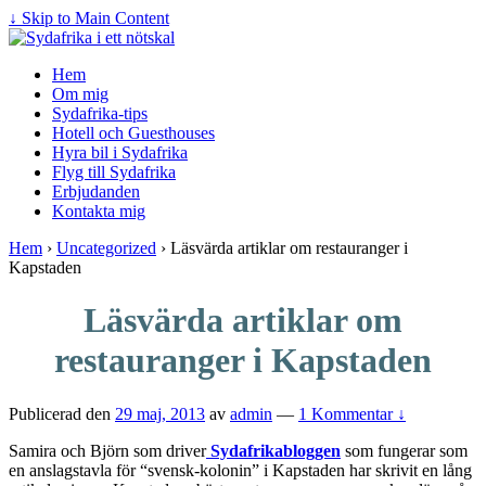
↓ Skip to Main Content
Hem
Om mig
Sydafrika-tips
Hotell och Guesthouses
Hyra bil i Sydafrika
Flyg till Sydafrika
Erbjudanden
Kontakta mig
Hem
›
Uncategorized
›
Läsvärda artiklar om restauranger i
Kapstaden
Läsvärda artiklar om
restauranger i Kapstaden
Publicerad den
29 maj, 2013
av
admin
—
1 Kommentar ↓
Samira och Björn som driver
Sydafrikabloggen
som fungerar som
en anslagstavla för “svensk-kolonin” i Kapstaden har skrivit en lång