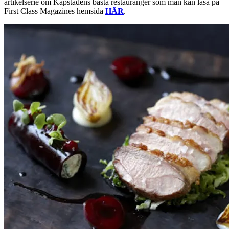
artikelserie om Kapstadens bästa restauranger som man kan läsa på
First Class Magazines hemsida
HÄR
.