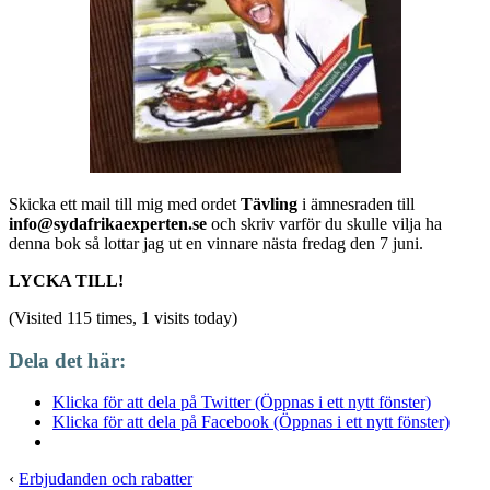
Skicka ett mail till mig med ordet
Tävling
i ämnesraden till
info@sydafrikaexperten.se
och skriv varför du skulle vilja ha
denna bok så lottar jag ut en vinnare nästa fredag den 7 juni.
LYCKA TILL!
(Visited 115 times, 1 visits today)
Dela det här:
Klicka för att dela på Twitter (Öppnas i ett nytt fönster)
Klicka för att dela på Facebook (Öppnas i ett nytt fönster)
‹
Erbjudanden och rabatter