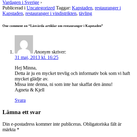
Vardagen i Sverige
›
Publicerad i
Uncategorized
Taggar:
Kapstaden
,
restauranger i
Kapstaden
,
restauranger i vindistrikten
,
tävling
One comment on “
Läsvärda artiklar om restauranger i Kapstaden
”
Anonym
skriver:
31 maj, 2013 kl. 16:25
Hej Minna,
Detta är ju en mycket trevlig och informativ bok som vi haft
mycket glädje av.
Missa inte denna, ni som inte har skaffat den ännu!
Agneta & Kjell
Svara
Lämna ett svar
Din e-postadress kommer inte publiceras.
Obligatoriska fält är
märkta
*