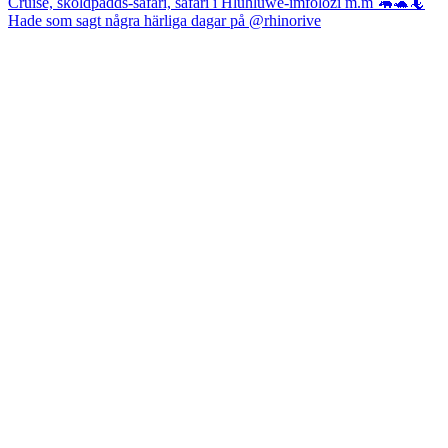
Hade som sagt några härliga dagar på @rhinorive