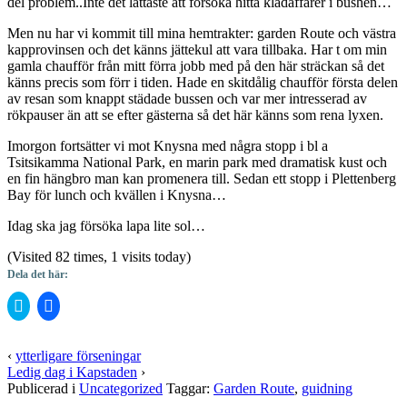
del problem..Inte det lättaste att försöka hitta klädaffärer i bushen…
Men nu har vi kommit till mina hemtrakter: garden Route och västra
kapprovinsen och det känns jättekul att vara tillbaka. Har t om min
gamla chaufför från mitt förra jobb med på den här sträckan så det
känns precis som förr i tiden. Hade en skitdålig chaufför första delen
av resan som knappt städade bussen och var mer intresserad av
rökpauser än att se efter gästerna så det här känns som rena lyxen.
Imorgon fortsätter vi mot Knysna med några stopp i bl a
Tsitsikamma National Park, en marin park med dramatisk kust och
en fin hängbro man kan promenera till. Sedan ett stopp i Plettenberg
Bay för lunch och kvällen i Knysna…
Idag ska jag försöka lapa lite sol…
(Visited 82 times, 1 visits today)
Dela det här:
Klicka
Klicka
för
för
att
att
dela
dela
på
på
‹
ytterligare förseningar
Twitter
Facebook
Ledig dag i Kapstaden
›
(Öppnas
(Öppnas
i
i
Publicerad i
Uncategorized
Taggar:
Garden Route
,
guidning
ett
ett