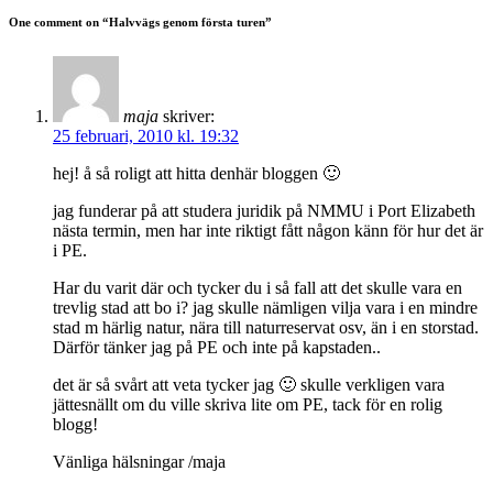
nytt
nytt
fönster)
fönster)
One comment on “
Halvvägs genom första turen
”
maja
skriver:
25 februari, 2010 kl. 19:32
hej! å så roligt att hitta denhär bloggen 🙂
jag funderar på att studera juridik på NMMU i Port Elizabeth
nästa termin, men har inte riktigt fått någon känn för hur det är
i PE.
Har du varit där och tycker du i så fall att det skulle vara en
trevlig stad att bo i? jag skulle nämligen vilja vara i en mindre
stad m härlig natur, nära till naturreservat osv, än i en storstad.
Därför tänker jag på PE och inte på kapstaden..
det är så svårt att veta tycker jag 🙂 skulle verkligen vara
jättesnällt om du ville skriva lite om PE, tack för en rolig
blogg!
Vänliga hälsningar /maja