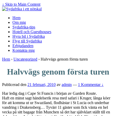
↓ Skip to Main Content
Hem
Om mig
Sydafrika-tips
Hotell och Guesthouses
Hyra bil i Sydafrika
Flyg till Sydafrika
Erbjudanden
Kontakta mig
Hem
›
Uncategorized
›
Halvvägs genom första turen
Halvvägs genom första turen
Publicerad den
21 februari, 2010
av
admin
—
1 Kommentar ↓
Har ledig dag i Cape St Francis i början av Garden Route.
Haft en minst sagt händelserik resa med safari i Kruger, långa köer
för att komma ut ur Swaziland, flodhästar i St Lucia och underbar
vandring i Drakensberg… Tyvärr 11 gäster som fick vänta en hel
vecka på sitt bagage från Munchen så det har självklart ställt till en