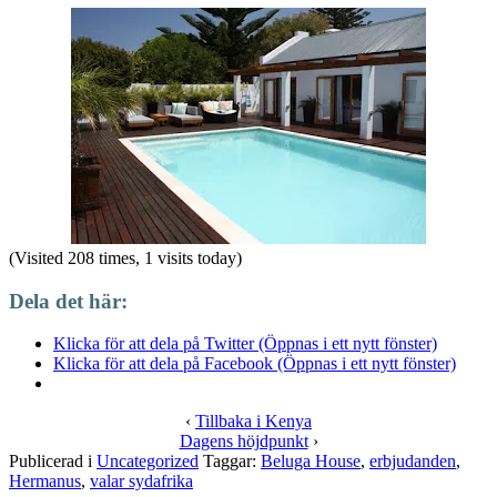
(Visited 208 times, 1 visits today)
Dela det här:
Klicka för att dela på Twitter (Öppnas i ett nytt fönster)
Klicka för att dela på Facebook (Öppnas i ett nytt fönster)
‹
Tillbaka i Kenya
Dagens höjdpunkt
›
Publicerad i
Uncategorized
Taggar:
Beluga House
,
erbjudanden
,
Hermanus
,
valar sydafrika