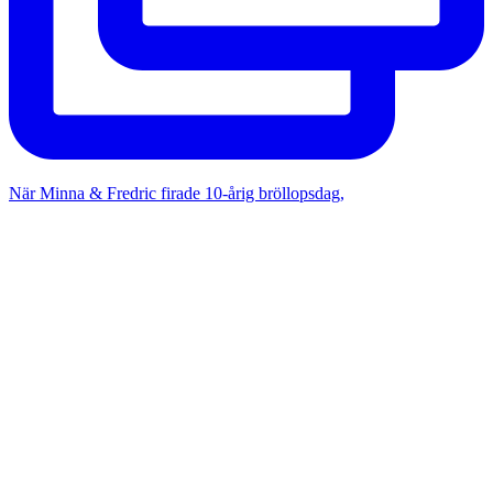
När Minna & Fredric firade 10-årig bröllopsdag,