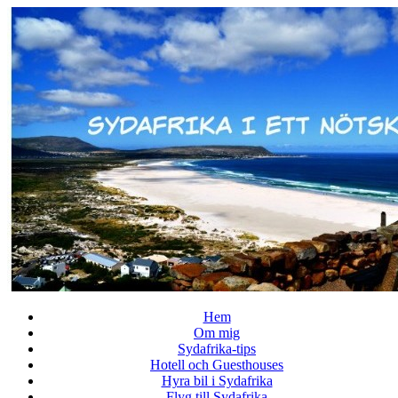
↓
Skip
to
Main
Content
Hem
Om mig
Sydafrika-tips
Hotell och Guesthouses
Hyra bil i Sydafrika
Flyg till Sydafrika