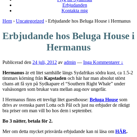
Erbjudanden
Kontakta mig
Hem
›
Uncategorized
›
Erbjudande hos Beluga House i Hermanus
Erbjudande hos Beluga House i
Hermanus
Publicerad den
24 juli, 2012
av
admin
—
Inga Kommentarer ↓
Hermanus
är ett litet samhälle längs Sydafrikas södra kust, ca 1.5-2
timmars körning från
Kapstaden
och här har man absolut störst
chans att få syn på Sydkapare el “Southern Right Whale” under
valsäsongen som brukar vara mellan aug-nov ungefär.
I Hermanus finns ett trevligt litet guesthouse:
Beluga House
som
drivs av svenska paret Lotta och Pål och just nu erbjuder de riktigt
bra priser om man vill bo hos dem i september.
Bo 3 nätter, betala för 2.
Mer om detta mycket prisvärda erbjudande kan ni läsa om
HÄR
.