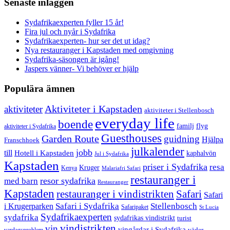
Senaste inläggen
Sydafrikaexperten fyller 15 år!
Fira jul och nyår i Sydafrika
Sydafrikaexperten- hur ser det ut idag?
Nya restauranger i Kapstaden med omgivning
Sydafrika-säsongen är igång!
Jaspers vänner- Vi behöver er hjälp
Populära ämnen
aktiviteter
Aktiviteter i Kapstaden
aktiviteter i Stellenbosch
everyday life
boende
familj
flyg
aktiviteter i Sydafrika
Guesthouses
Garden Route
guidning
Hjälpa
Franschhoek
julkalender
jobb
till
Hotell i Kapstaden
kaphalvön
Jul i Sydafrika
Kapstaden
priser i Sydafrika
resa
Kruger
Kenya
Malariafri Safari
restauranger i
resor sydafrika
med barn
Restauranger
Kapstaden
restauranger i vindistrikten
Safari
Safari
Safari i Sydafrika
Stellenbosch
i Krugerparken
Safaripaket
St Lucia
Sydafrikaexperten
sydafrika
sydafrikas vindistrikt
turist
vindistrikten
vin
vingårdar i Sydafrika
väder