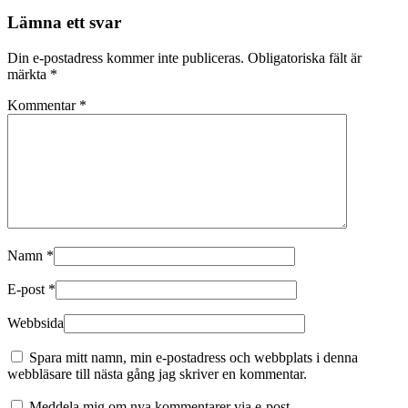
Lämna ett svar
Din e-postadress kommer inte publiceras.
Obligatoriska fält är
märkta
*
Kommentar
*
Namn
*
E-post
*
Webbsida
Spara mitt namn, min e-postadress och webbplats i denna
webbläsare till nästa gång jag skriver en kommentar.
Meddela mig om nya kommentarer via e-post.