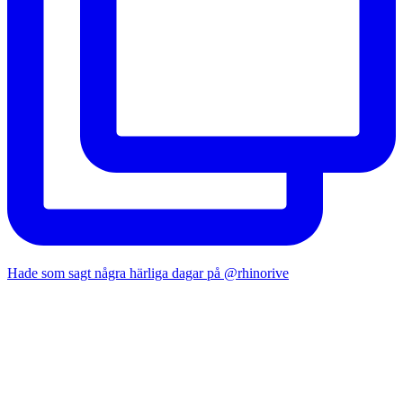
Hade som sagt några härliga dagar på @rhinorive