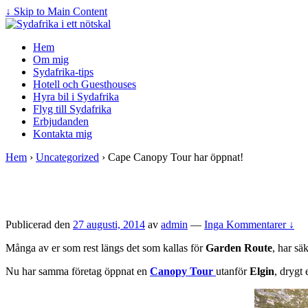
↓ Skip to Main Content
Hem
Om mig
Sydafrika-tips
Hotell och Guesthouses
Hyra bil i Sydafrika
Flyg till Sydafrika
Erbjudanden
Kontakta mig
Hem
›
Uncategorized
›
Cape Canopy Tour har öppnat!
Publicerad den
27 augusti, 2014
av
admin
—
Inga Kommentarer ↓
Många av er som rest längs det som kallas för
Garden Route
, har säk
Nu har samma företag öppnat en
Canopy Tour
utanför
Elgin
, drygt