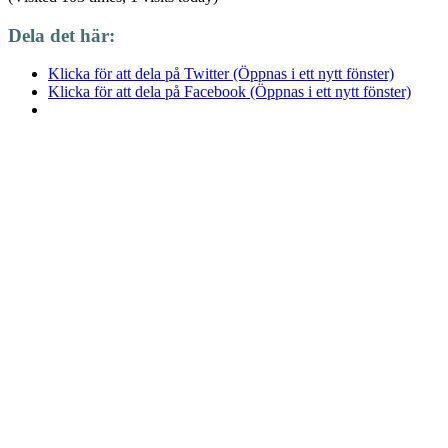
Dela det här:
Klicka för att dela på Twitter (Öppnas i ett nytt fönster)
Klicka för att dela på Facebook (Öppnas i ett nytt fönster)
‹
Sabi Sabi- Ett av Sydafrikas kanske bästa safari-alternativ?
Myshelg i Stockholm
›
Publicerad i
Uncategorized
Taggar:
aktiviteter
,
Aktiviteter i Kapstade
Lämna ett svar
Din e-postadress kommer inte publiceras.
Obligatoriska fält är märkta
Kommentar
*
Namn
*