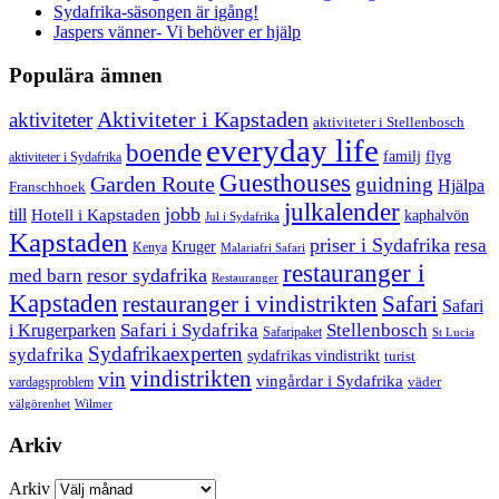
Sydafrika-säsongen är igång!
Jaspers vänner- Vi behöver er hjälp
Populära ämnen
aktiviteter
Aktiviteter i Kapstaden
aktiviteter i Stellenbosch
everyday life
boende
familj
flyg
aktiviteter i Sydafrika
Guesthouses
Garden Route
guidning
Hjälpa
Franschhoek
julkalender
jobb
till
Hotell i Kapstaden
kaphalvön
Jul i Sydafrika
Kapstaden
priser i Sydafrika
resa
Kruger
Kenya
Malariafri Safari
restauranger i
resor sydafrika
med barn
Restauranger
Kapstaden
restauranger i vindistrikten
Safari
Safari
Safari i Sydafrika
Stellenbosch
i Krugerparken
Safaripaket
St Lucia
Sydafrikaexperten
sydafrika
sydafrikas vindistrikt
turist
vindistrikten
vin
vingårdar i Sydafrika
väder
vardagsproblem
välgörenhet
Wilmer
Arkiv
Arkiv