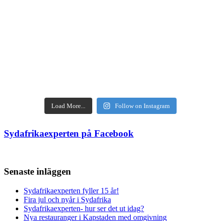
Load More...
Follow on Instagram
Sydafrikaexperten på Facebook
Senaste inläggen
Sydafrikaexperten fyller 15 år!
Fira jul och nyår i Sydafrika
Sydafrikaexperten- hur ser det ut idag?
Nya restauranger i Kapstaden med omgivning