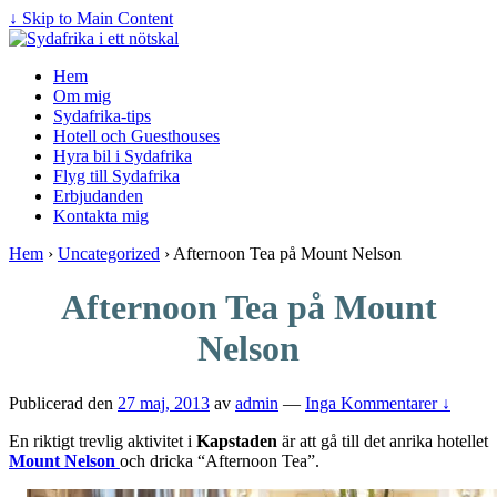
↓ Skip to Main Content
Hem
Om mig
Sydafrika-tips
Hotell och Guesthouses
Hyra bil i Sydafrika
Flyg till Sydafrika
Erbjudanden
Kontakta mig
Hem
›
Uncategorized
›
Afternoon Tea på Mount Nelson
Afternoon Tea på Mount
Nelson
Publicerad den
27 maj, 2013
av
admin
—
Inga Kommentarer ↓
En riktigt trevlig aktivitet i
Kapstaden
är att gå till det anrika hotellet
Mount Nelson
och dricka “Afternoon Tea”.