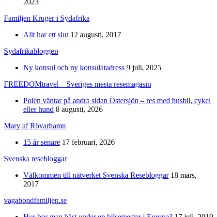
2023
Familjen Kruger i Sydafrika
Allt har ett slut
12 augusti, 2017
Sydafrikabloggen
Ny konsul och ny konsulatadress
9 juli, 2025
FREEDOMtravel – Sveriges mesta resemagasin
Polen väntar på andra sidan Östersjön – res med husbil, cykel
eller hund
8 augusti, 2026
Mary af Rövarhamn
15 år senare
17 februari, 2026
Svenska resebloggar
Välkommen till nätverket Svenska Resebloggar
18 mars,
2017
vagabondfamiljen.se
Hur bor man bäst under en bilsemester i Europa?
17 juli, 2019